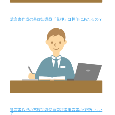
遺言書作成の基礎知識⑬「花押」は押印にあたるの？
遺言書作成の基礎知識⑫自筆証書遺言書の保管につい
て