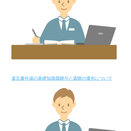
遺言書作成の基礎知識⑩贈与と遺贈の優劣について