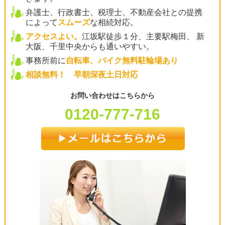
弁護士、行政書士、税理士、不動産会社との提携
によって
スムーズ
な相続対応。
アクセスよい。
江坂駅徒歩１分、主要駅梅田、 新
大阪、千里中央からも通いやすい。
事務所前に
自転車、バイク無料駐輪場あり
相談無料！ 早朝深夜土日対応
お問い合わせはこちらから
0120-777-716