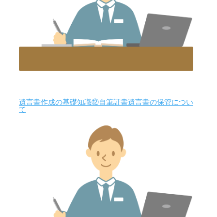
遺言書作成の基礎知識⑫自筆証書遺言書の保管につい
て