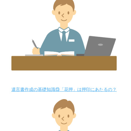
遺言書作成の基礎知識⑬「花押」は押印にあたるの？