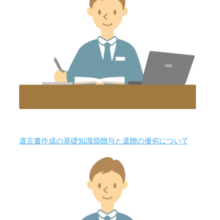
遺言書作成の基礎知識⑩贈与と遺贈の優劣について