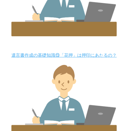
遺言書作成の基礎知識⑬「花押」は押印にあたるの？