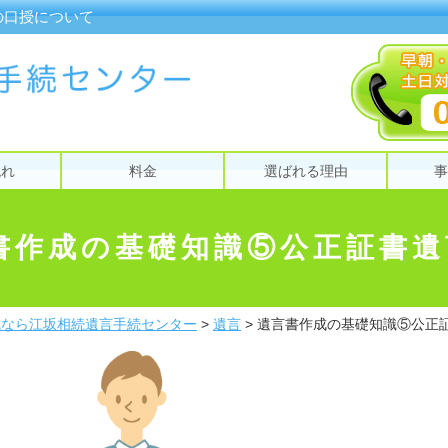
の口授について
流れ
料金
選ばれる理由
事
書作成の基礎知識⑤公正証書遺
成なら江坂相続遺言手続センター
>
遺言
>
遺言書作成の基礎知識⑤公正