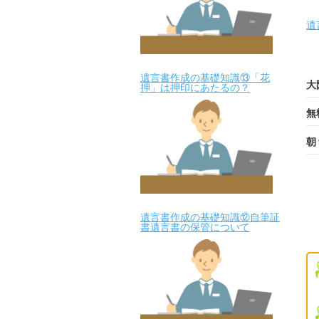
遺
遺言書作成の基礎知識⑬「花
大
押」は押印にあたるの？
無
朝
遺言書作成の基礎知識⑫自筆証
書遺言書の保管について