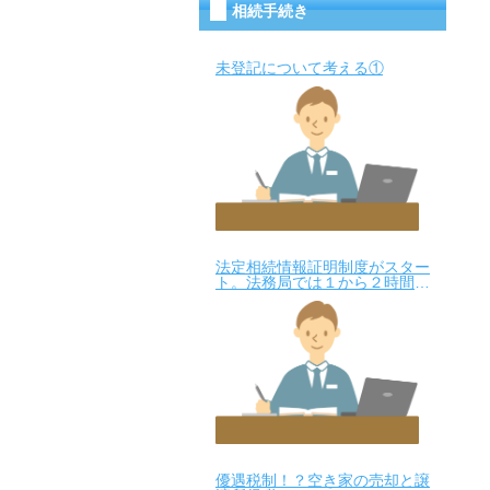
相続手続き
未登記について考える①
法定相続情報証明制度がスター
ト。法務局では１から２時間く
らいで発行できる？！
優遇税制！？空き家の売却と譲