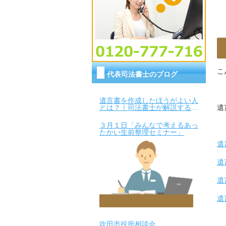
こ
代表司法書士のブログ
遺言書を作成したほうがよい人
遺
とは？｜司法書士が解説するチ
ェックポイント
３月１日「みんなで考えるあっ
たかい生前整理セミナー」
遺
遺
遺
遺
吹田市役所相談会