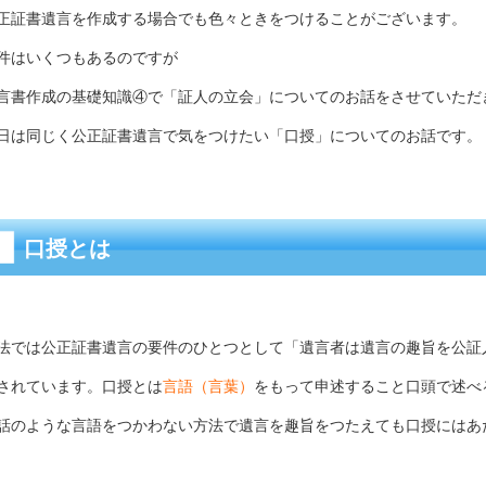
正証書遺言を作成する場合でも色々ときをつけることがございます。
件はいくつもあるのですが
言書作成の基礎知識④で「証人の立会」についてのお話をさせていただ
日は同じく公正証書遺言で気をつけたい「口授」についてのお話です。
口授とは
法では公正証書遺言の要件のひとつとして「遺言者は遺言の趣旨を公証
されています。口授とは
言語（言葉）
をもって申述すること口頭で述べ
話のような言語をつかわない方法で遺言を趣旨をつたえても口授にはあ