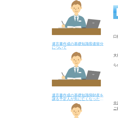
口
遺言書作成の基礎知識⑮遺留分
について
大
ら
遺言書作成の基礎知識⑭財産を
譲る予定人が先に亡くなった場
合は
※
ご