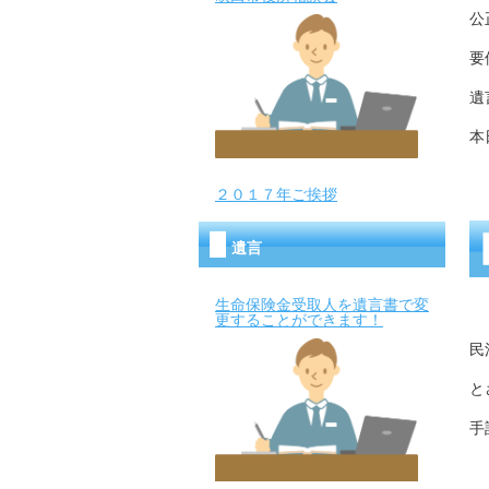
公
要
遺
本
２０１７年ご挨拶
遺言
生命保険金受取人を遺言書で変
更することができます！
民
と
手