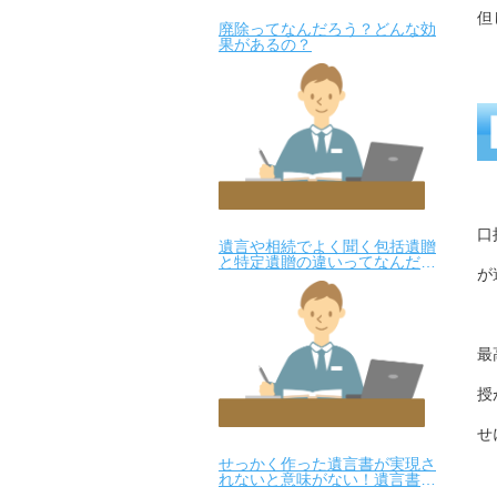
但
廃除ってなんだろう？どんな効
果があるの？
口
遺言や相続でよく聞く包括遺贈
と特定遺贈の違いってなんだろ
が
う？
最
授
せ
せっかく作った遺言書が実現さ
れないと意味がない！遺言書預
かりサービスを始めました！