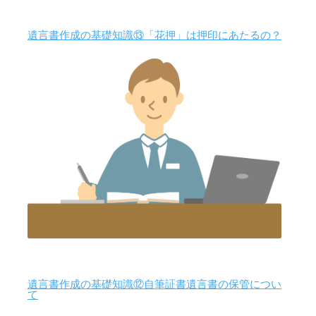
遺言書作成の基礎知識⑬「花押」は押印にあたるの？
遺言書作成の基礎知識⑫自筆証書遺言書の保管につい
て