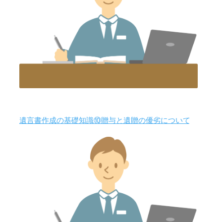
遺言書作成の基礎知識⑩贈与と遺贈の優劣について