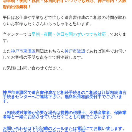
②早朝・夜間・祝日・休日問わずいつででも対応、神戸市内・大阪
府内出張無料！
平日はお仕事や学業などで忙しく遺言書作成のご相談の時間が取れ
ないお客様もたくさんいらっしゃると思います。
当センターでは
早朝・夜間・休日を問わずいつでも対応
しておりま
す。
また
神戸市東灘区
周辺はもちろん
神戸市近辺
であれば無料でお伺い
してお客様の不明な点を全て解消致します。
お気軽にお問い合わせください。
神戸市東灘区で遺言書作成など相続手続きのご相談は江坂相続遺言
手続きセンターへご連絡下さい。無料出張相談受付中でございま
す。
（相続税対策等が必要な場合は提携の税理士、不動産業者、保険業
者等と一緒にお話させていただくことも可能でございます）
お問い合わせは下記記載のメールまたは電話にてお願い致します。