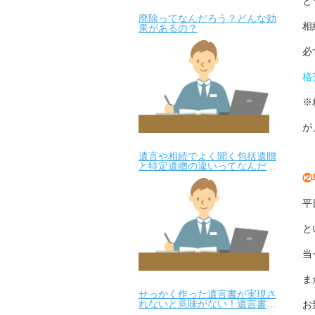
と
廃除ってなんだろう？どんな効
相
果があるの？
必
格
※
が
遺言や相続でよく聞く包括遺贈
と特定遺贈の違いってなんだろ
う？
②
平
と
当
ま
せっかく作った遺言書が実現さ
れないと意味がない！遺言書預
お
かりサービスを始めました！