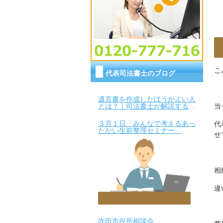
こ
代表司法書士のブログ
遺言書を作成したほうがよい人
当
とは？｜司法書士が解説するチ
ェックポイント
３月１日「みんなで考えるあっ
代
たかい生前整理セミナー」
せ
相
違
吹田市役所相談会