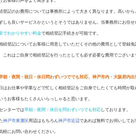
うお客様の声をよく聞きます。
続登記のお費用については事務所によって大きく異なります。高いから
ずしも良いサービスかというとそうではありません。当事務所にお任せ
安でわかりやすい料金
で相続登記手続きが可能です。
相続登記についてお客様に用意していただくその他の費用として登録免
、これはご自身で相続登記を行ったとしても必ず必要な費用でございま
早朝・夜間・祝日・休日問わずいつででも対応、神戸市内・大阪府内出
日はお仕事や学業などで忙しく相続登記をご自身でしたくても時間が取
いうお客様もたくさんいらっしゃると思います。
センターでは
早朝・夜間・休日を問わずいつでも対応
しております。
た
神戸市東灘区
周辺はもちろん
神戸市近辺
であれば無料でお伺いしてお
気軽にお問い合わせください。