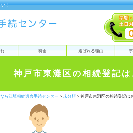
さい！
流れ
料金
選ばれる理由
事
神戸市東灘区の相続登記は
成なら江坂相続遺言手続センター
>
未分類
>
神戸市東灘区の相続登記は