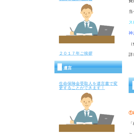
費
当
ス
神
（
２０１７年ご挨拶
詳
遺言
生命保険金受取人を遺言書で変
更することができます！
①
「