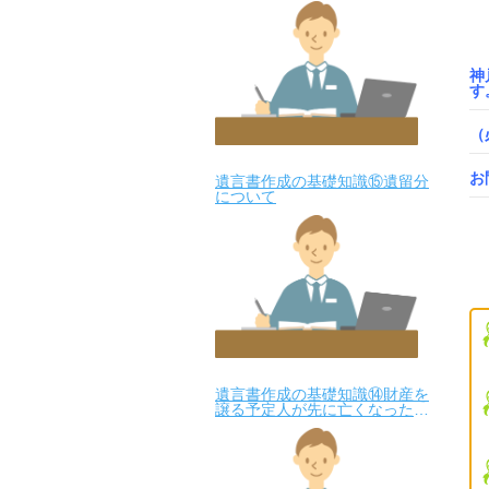
神
す
（
お
遺言書作成の基礎知識⑮遺留分
について
遺言書作成の基礎知識⑭財産を
譲る予定人が先に亡くなった場
合は