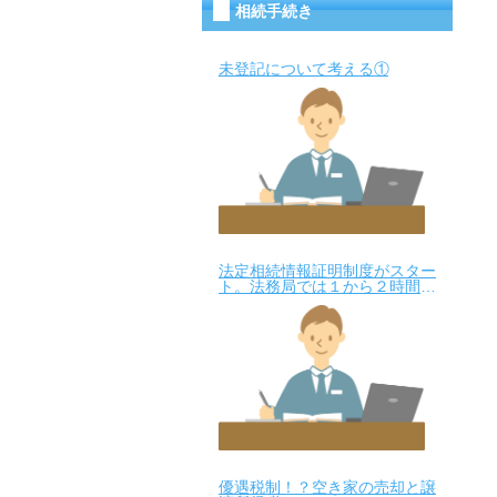
相続手続き
未登記について考える①
法定相続情報証明制度がスター
ト。法務局では１から２時間く
らいで発行できる？！
優遇税制！？空き家の売却と譲