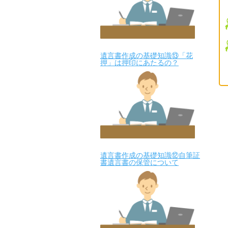
遺言書作成の基礎知識⑬「花
押」は押印にあたるの？
遺言書作成の基礎知識⑫自筆証
書遺言書の保管について