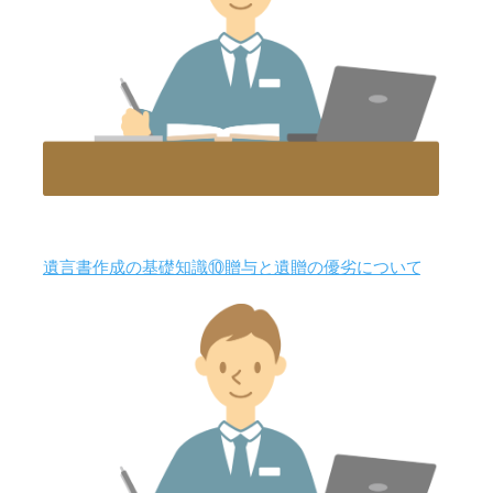
遺言書作成の基礎知識⑩贈与と遺贈の優劣について