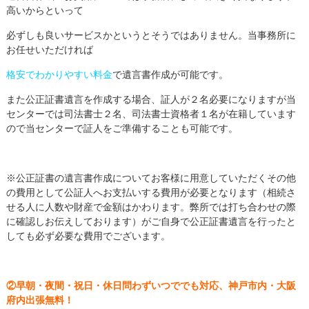
高いからといって
必ずしも良いサービスかというとそうではありません。当事務所に
お任せいただければ
格安でわかりやすい料金
で遺言書作成が可能です。
また公正証書遺言を作成する場合、証人が２名必要になりますが当
センターでは司法書士２名、司法書士資格者１名が在籍しています
ので当センターで証人をご準備することも可能です。
※公正証書の遺言書作成についてお客様に用意していただくその他
の費用として公証人へお支払いする費用が必要となります（相続さ
せる人に人数や財産で金額はかわります。弊所では打ち合わせの際
に確認しお伝えしております）がご自身で公正証書遺言を行ったと
しても必ず必要な費用でございます。
②早朝・夜間・祝日・休日問わずいつででも対応、神戸市内・大阪
府内出張無料！