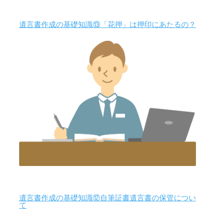
遺言書作成の基礎知識⑬「花押」は押印にあたるの？
遺言書作成の基礎知識⑫自筆証書遺言書の保管につい
て