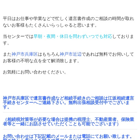
平日はお仕事や学業などで忙しく遺言書作成のご相談の時間が取れ
ないお客様もたくさんいらっしゃると思います。
当センターでは
早朝・夜間・休日を問わずいつでも対応
しておりま
す。
また
神戸市兵庫区
はもちろん
神戸市近辺
であれば無料でお伺いして
お客様の不明な点を全て解消致します。
お気軽にお問い合わせください。
神戸市兵庫区で遺言書作成など相続手続きのご相談は江坂相続遺言
手続きセンターへご連絡下さい。無料出張相談受付中でございま
す。
（相続税対策等が必要な場合は提携の税理士、不動産業者、保険業
者等と一緒にお話させていただくことも可能でございます）
お問い合わせは下記記載のメールまたは電話にてお願い致します。