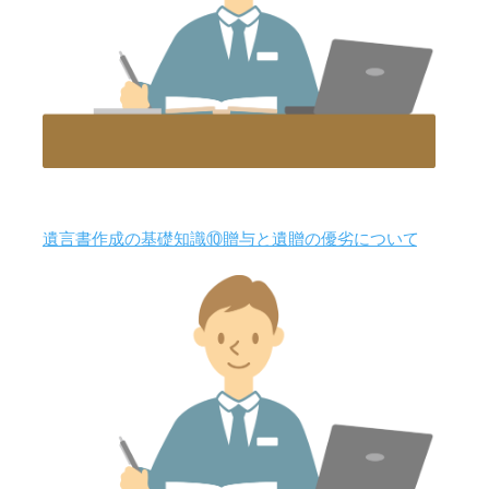
遺言書作成の基礎知識⑩贈与と遺贈の優劣について