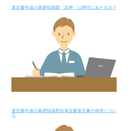
遺言書作成の基礎知識⑬「花押」は押印にあたるの？
遺言書作成の基礎知識⑫自筆証書遺言書の保管につい
て